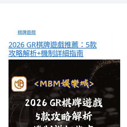
棋牌遊戲
2026 GR棋牌遊戲推薦：5款
攻略解析+機制詳細指南