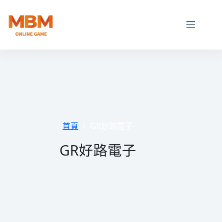
跳
至
主
要
內
容
首頁
GR好路電子
GR好路電子