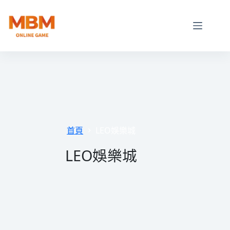
跳
至
主
要
內
容
首頁
LEO娛樂城
LEO娛樂城