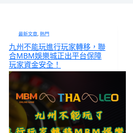
最新文章
,
熱門
九州不能玩進行玩家轉移，聯
合MBM娛樂城正出平台保障
玩家資金安全！