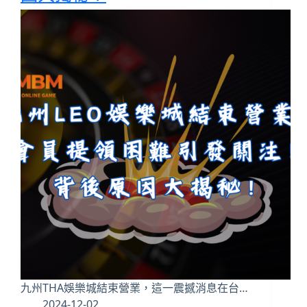
九州THA娛樂城結束營業，這一震撼消息在台…
2024-12-02