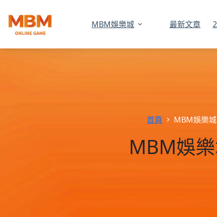
MBM娛樂城
最新文章
跳
至
主
要
內
容
首頁
MBM娛樂城
MBM娛樂