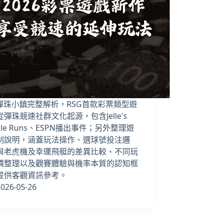
G彈珠小鎮完整解析，RSG首款彩票類型遊
彈珠競速社群文化起源，包含Jelle's
ble Runs、ESPN播出事件；另外整理遊
制說明，涵蓋玩法操作、選球號投注邏
與老虎機及幸運飛艇的差異比較、不同玩
價整理以及觀賽體驗與機率本質的認知框
提供客觀資訊參考。
2026-05-26