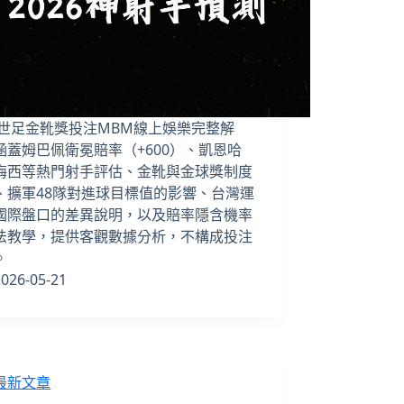
26世足金靴獎投注MBM線上娛樂完整解
涵蓋姆巴佩衛冕賠率（+600）、凱恩哈
梅西等熱門射手評估、金靴與金球獎制度
、擴軍48隊對進球目標值的影響、台灣運
國際盤口的差異說明，以及賠率隱含機率
法教學，提供客觀數據分析，不構成投注
。
2026-05-21
最新文章