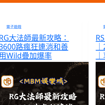
電子遊戲
RG大法師最新攻略：
R
3600路瘋狂連消和善
｜
用Wild疊加爆率
｜