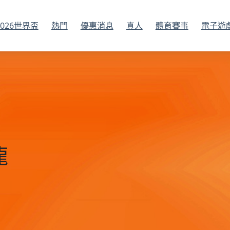
2026世界盃
熱門
優惠消息
真人
體育賽事
電子遊
龍