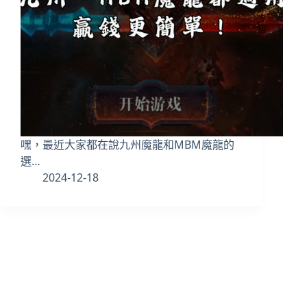
嘿，最近大家都在說九州魔龍和MBM魔龍的
選…
2024-12-18