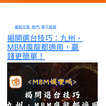
最新文章
,
熱門
,
電子遊戲
揭開選台技巧：九州、
MBM魔龍都適用，贏
錢更簡單！