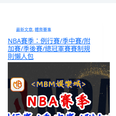
最新文章
,
體育賽事
NBA賽季：例行賽/季中賽/附
加賽/季後賽/總冠軍賽賽制規
則懶人包