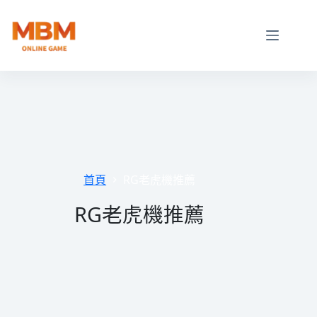
跳
至
主
要
內
容
首頁
RG老虎機推薦
RG老虎機推薦