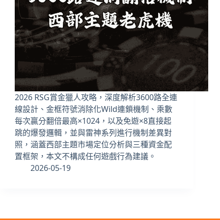
2026 RSG賞金獵人攻略，深度解析3600路全連
線設計、金框符號消除化Wild連鎖機制、乘數
每次贏分翻倍最高×1024，以及免遊×8直接起
跳的爆發邏輯，並與雷神系列進行機制差異對
照，涵蓋西部主題市場定位分析與三種資金配
置框架，本文不構成任何遊戲行為建議。
2026-05-19