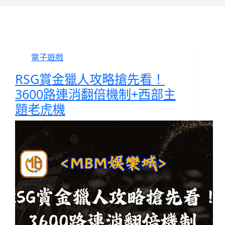
電子遊戲
RSG賞金獵人攻略搶先看！
3600路連消翻倍機制+西部主
題老虎機