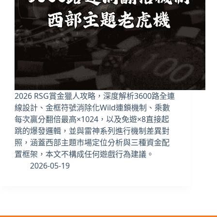
2026 RSG賞金獵人攻略，深度解析3600路全連
線設計、金框符號消除化Wild連鎖機制、乘數
每次贏分翻倍最高×1024，以及免遊×8直接起
跳的爆發邏輯，並與雷神系列進行機制差異對
照，涵蓋西部主題市場定位分析與三種資金配
置框架，本文不構成任何遊戲行為建議。
2026-05-19