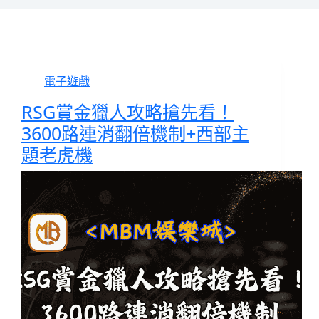
電子遊戲
RSG賞金獵人攻略搶先看！
3600路連消翻倍機制+西部主
題老虎機