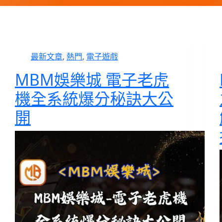
最新文章
,
熱門
,
電子遊戲
MBM娛樂城 電子老虎
機全系統爆分秘訣大公
開