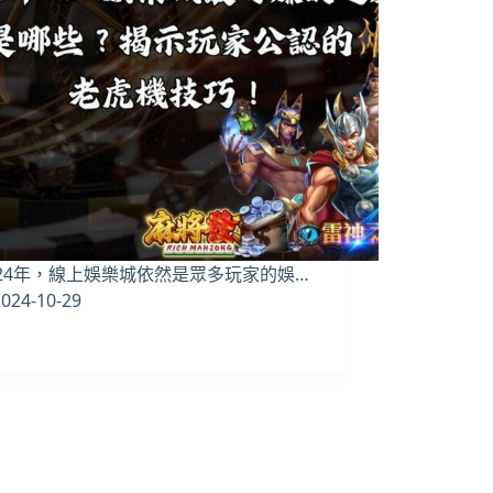
024年，線上娛樂城依然是眾多玩家的娛…
2024-10-29