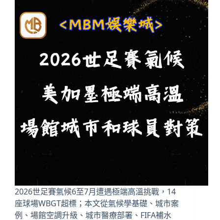
2026世足賽氣候6至7月遭遇極端高溫挑戰，14
座球場WBGT超標；本文從氣候學基礎、城市案
例、場館空調升級、城市醫療部署、FIFA補水