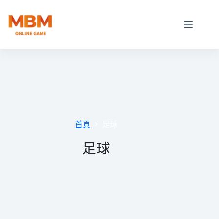
跳
至
主
要
內
容
首頁
足球
足球