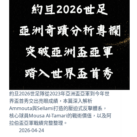
約旦2026世足隊從2023年亞洲盃亞軍到今年世
界盃首秀交出亮眼成績，本篇深入解析
Ammouta與Sellami打造的壓迫式反擊體系，
核心球員Mousa Al-Tamari的戰術價值，以及阿
拉伯盃亞軍戰績完整整理。
2026-04-24