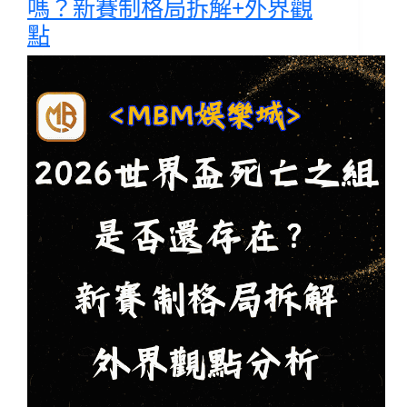
嗎？新賽制格局拆解+外界觀
點