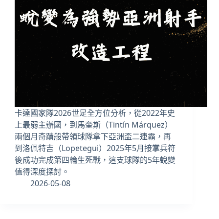
卡達國家隊2026世足全方位分析，從2022年史
上最弱主辦國，到馬奎斯（Tintín Márquez）
兩個月奇蹟般帶領球隊拿下亞洲盃二連霸，再
到洛佩特吉（Lopetegui）2025年5月接掌兵符
後成功完成第四輪生死戰，這支球隊的5年蛻變
值得深度探討。
2026-05-08