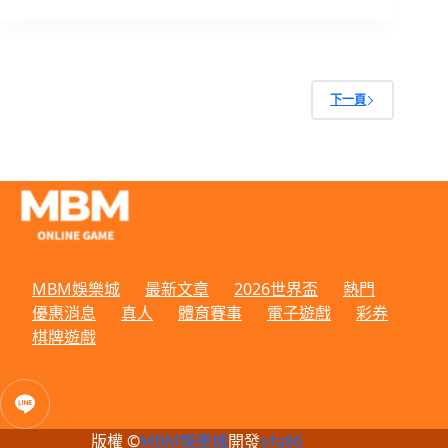
下一頁
MBM娛樂城
最新文章
2026世界盃
熱門
優惠消息
真人
體育賽事
電子遊戲
彩券
棋牌遊戲
版權 ©
MBM娛樂城
開發
ofa86