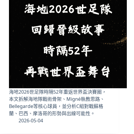
海地2026世足隊時隔52年重返世界盃決賽圈，
本文拆解海地隊戰術骨架、Migné執教思路、
Bellegarde等核心球員，並分析C組對戰蘇格
蘭、巴西、摩洛哥的形勢與出線可能性。
2026-05-04