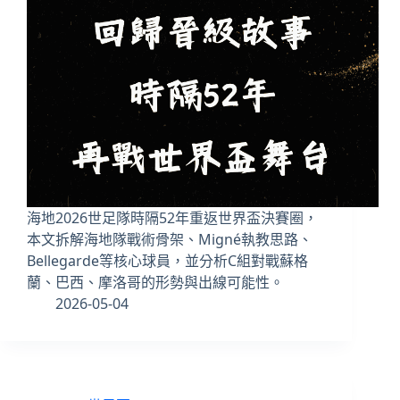
海地2026世足隊時隔52年重返世界盃決賽圈，
本文拆解海地隊戰術骨架、Migné執教思路、
Bellegarde等核心球員，並分析C組對戰蘇格
蘭、巴西、摩洛哥的形勢與出線可能性。
2026-05-04