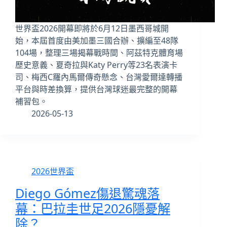
世界盃2026開幕即將於6月12日墨西哥城開
始，本屆首度由美加墨三國合辦、擴編至48隊
104場，整理三場揭幕戰時間、阿茲特克體育場
歷史意義、夏奇拉與Katy Perry等23名表演卡
司、梅西C羅內馬爾傳奇懸念、台灣愛爾達轉播
平台與時差換算，提供台灣球迷最完整的開幕
補習包。
2026-05-13
2026世界盃
Diego Gómez傷退驚魂落
幕：巴拉圭世足2026隱憂解
除？