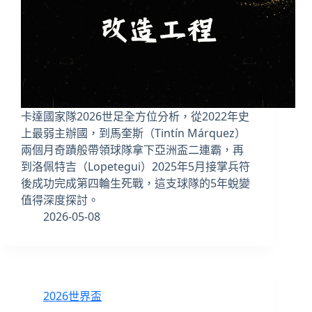
卡達國家隊2026世足全方位分析，從2022年史
上最弱主辦國，到馬奎斯（Tintín Márquez）
兩個月奇蹟般帶領球隊拿下亞洲盃二連霸，再
到洛佩特吉（Lopetegui）2025年5月接掌兵符
後成功完成第四輪生死戰，這支球隊的5年蛻變
值得深度探討。
2026-05-08
2026世界盃