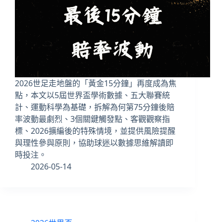
2026世足走地盤的「黃金15分鐘」再度成為焦
點，本文以5屆世界盃學術數據、五大聯賽統
計、運動科學為基礎，拆解為何第75分鐘後賠
率波動最劇烈、3個關鍵觸發點、客觀觀察指
標、2026擴編後的特殊情境，並提供風險提醒
與理性參與原則，協助球迷以數據思維解讀即
時投注。
2026-05-14