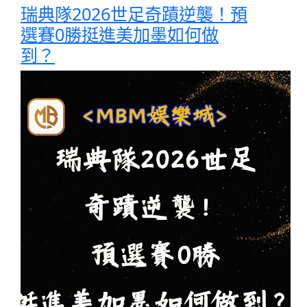
瑞典隊2026世足奇蹟逆襲！預
選賽0勝挺進美加墨如何做
到？