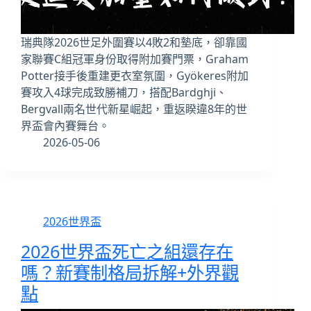
瑞典隊2026世足外圍賽以4敗2和墊底，卻靠國
家聯賽C組冠軍身份取得附加賽門票，Graham
Potter接手後重建更衣室氛圍，Gyökeres附加
賽攻入4球完成致勝補刀，搭配Bardghji、
Bergvall兩名世代新星崛起，重返睽違8年的世
界盃會內賽舞台。
2026-05-06
2026世界盃
2026世界盃死亡之組還存在
嗎？新賽制格局拆解+外界觀
點