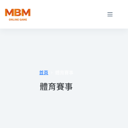
跳
至
主
要
內
容
首頁
體育賽事
體育賽事