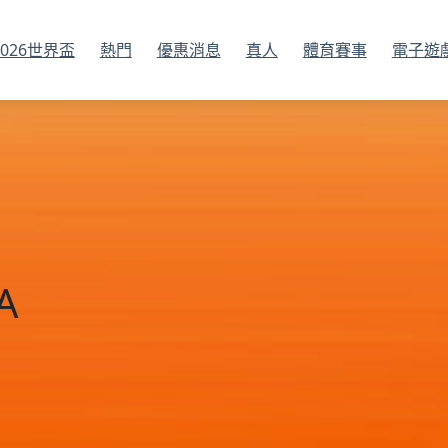
2026世界盃
熱門
優惠消息
真人
體育賽事
電子遊
A