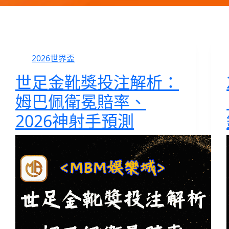
2026世界盃
世足金靴獎投注解析：
姆巴佩衛冕賠率、
2026神射手預測