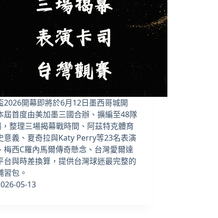
盃2026開幕即將於6月12日墨西哥城開
本屆首度由美加墨三國合辦、擴編至48隊
4場，整理三場揭幕戰時間、阿茲特克體育
意義、夏奇拉與Katy Perry等23名表演
、梅西C羅內馬爾傳奇懸念、台灣愛爾達
平台與時差換算，提供台灣球迷最完整的
補習包。
2026-05-13