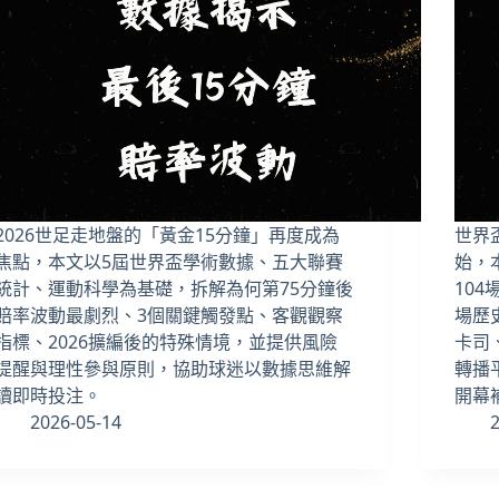
2026世足走地盤的「黃金15分鐘」再度成為
世界
焦點，本文以5屆世界盃學術數據、五大聯賽
始，
統計、運動科學為基礎，拆解為何第75分鐘後
10
賠率波動最劇烈、3個關鍵觸發點、客觀觀察
場歷史
指標、2026擴編後的特殊情境，並提供風險
卡司
提醒與理性參與原則，協助球迷以數據思維解
轉播
讀即時投注。
開幕
2026-05-14