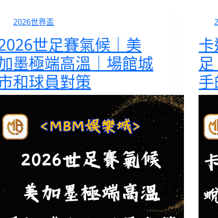
2026世界盃
2026世足賽氣候｜美
卡
加墨極端高溫｜場館城
足
市和球員對策
手