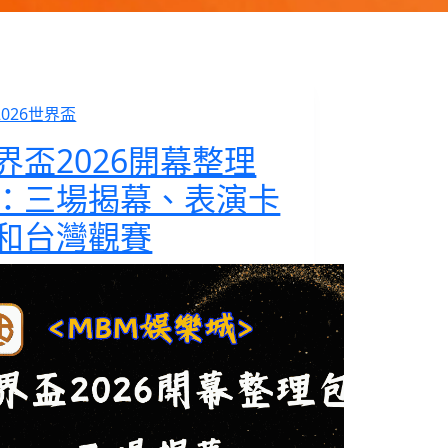
2026世界盃
界盃2026開幕整理
：三場揭幕、表演卡
和台灣觀賽